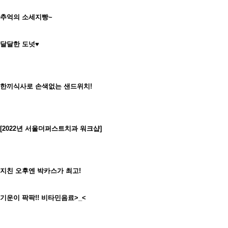
추억의 소세지빵~
달달한 도넛♥
한끼식사로 손색없는 샌드위치!
[2022년 서울더퍼스트치과 워크샵]
지친 오후엔 박카스가 최고!
기운이 팍팍!! 비타민음료>_<