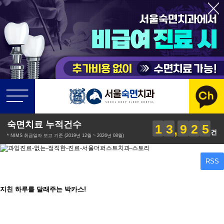
의식하진정법 숙면 치료
본문 바로가기
맞춤 교정
숙면치료 누적건수
1
3
9
2
5
건
* NIMS 취급일자 보고 기준 (2019년 12월 ~ 2026년 08월)
RSS
지친 하루를 달래주는 박카스!