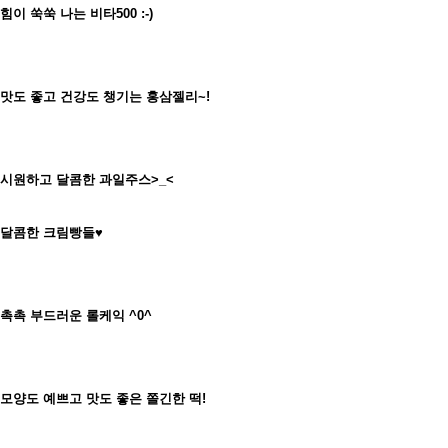
힘이 쑥쑥 나는 비타500 :-)
맛도 좋고 건강도 챙기는 홍삼젤리~!
시원하고 달콤한 과일주스>_<
달콤한 크림빵들♥
촉촉 부드러운 롤케익 ^0^
모양도 예쁘고 맛도 좋은 쫄긴한 떡!