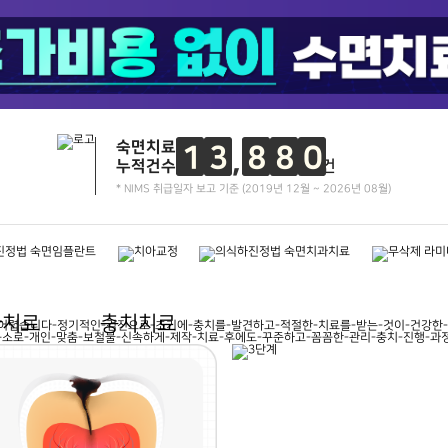
숙면치료
1
3
8
8
0
누적건수
건
* NIMS 취급일자 보고 기준 (2019년 12월 ~ 2026년 08월)
과치료
충치치료